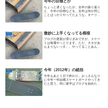
今年の目標とか
ちょっと遅くなったが、去年の振り返り
と、今年の目標などを。去年は何か同じ
ことばっかりやってたような。オーリー
と、F/S 50-50 グラインドと、B/S ノーズ
スライドと、キックフリップの練習ばっ
かり。（パークにもあんまりいかなかっ
たし。）...
微妙に上手くなってる模様
日記
ブログの更新が滞りぎみですが、スケー
トは毎週やっとります。ただ、ネタがあ
んまりないっす。。やってることあんま
り変わらんし、場所も特に代わり映えな
し。というか、最近は天候が過ごしやす
くなってきたせいか、いつもの公園が結
構混雑気味。カーブが使え...
今年（2012年）の総括
日記
今年もあと１日で終わり。おっさんなり
に今年一年結構スケートボードやってき
たと思う。特に後半はブログを始めたこ
ともあって、色々考えながら滑ってたの
で、まあまあ成長した気がする。週一か
週二ペースの割には頑張ったんじゃない
でしょうか！ただ一つ心残...