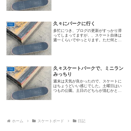
んどいない場所に結構人がいた。が、気
にせずやる。やるメニューのパターンは
プッシュ+マニュアル=>ターンの練習=>
ショービット=>オ...
久々にパークに行く
日記
多忙につき、ブログの更新がすっかり滞
ってしまってますが、、スケート自体は
週一くらいでやっとります。ただ何とい
うか、色々余裕がないせいか、公園で、
オーリー＋カーブでF/S 50-50 グラインド
をやって終わり、ていうパターンが多い
すね。寒いせ...
久々スケートパークで、ミニラン
日記
みっちり
週末は天気が良かったので、スケートに
はちょうどいい感じでした。土曜日はい
つもの公園。土日のどちらが混むかとい
えば、だいたい日曜日の方が混むんだよ
ねー。どこの公園も。というわけで
（？）、結構空いてて快適でした。（カ
ーブも滑り放題）前にも書いた...
ホーム
スケートボード
日記